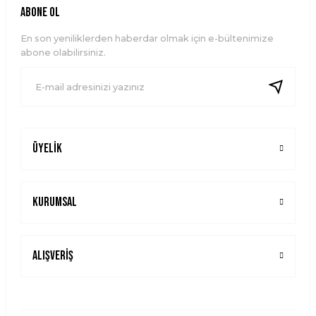
Ürün resmi kalitesiz, bozuk veya görüntülenemiyor.
ABONE OL
Ürün açıklamasında eksik bilgiler bulunuyor.
En son yeniliklerden haberdar olmak için e-bültenimize
Ürün bilgilerinde hatalar bulunuyor.
abone olabilirsiniz.
Ürün fiyatı diğer sitelerden daha pahalı.
Bu ürüne benzer farklı alternatifler olmalı.
Üyelik
Gönder
Kurumsal
Alışveriş