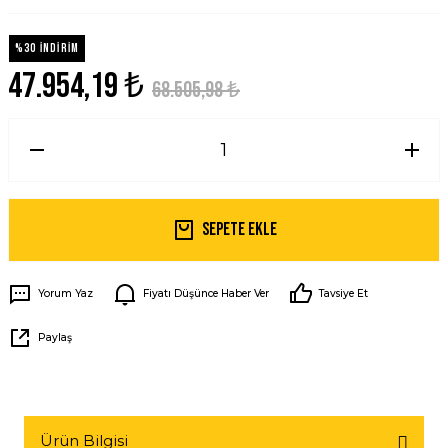
%30 İNDİRİM
47.954,19 ₺
68.505,98 ₺
Sepete Ekle
Yorum Yaz
Fiyatı Düşünce Haber Ver
Tavsiye Et
Paylaş
Ürün Bilgisi