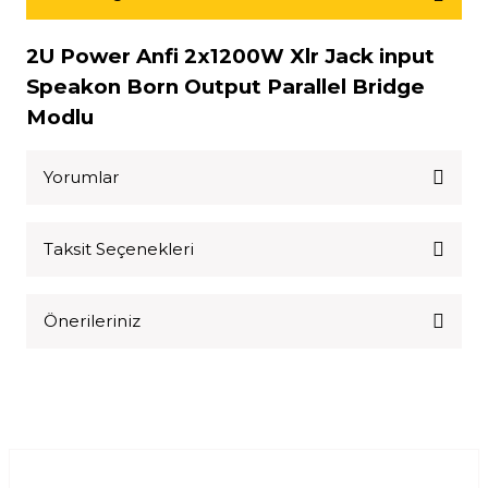
2U Power Anfi 2x1200W Xlr Jack input
Speakon Born Output Parallel Bridge
Modlu
Yorumlar
Taksit Seçenekleri
Bu ürüne ilk yorumu siz yapın!
Önerileriniz
Yorum Yaz
Bu ürünün fiyat bilgisi, resim, ürün açıklamalarında ve diğer
konularda yetersiz gördüğünüz noktaları öneri formunu
kullanarak tarafımıza iletebilirsiniz.
Görüş ve önerileriniz için teşekkür ederiz.