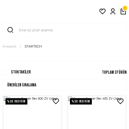
Anasayfa
STARTECH
Stoktakiler
Toplam 37 ürün
%30 İNDİRİM
%30 İNDİRİM