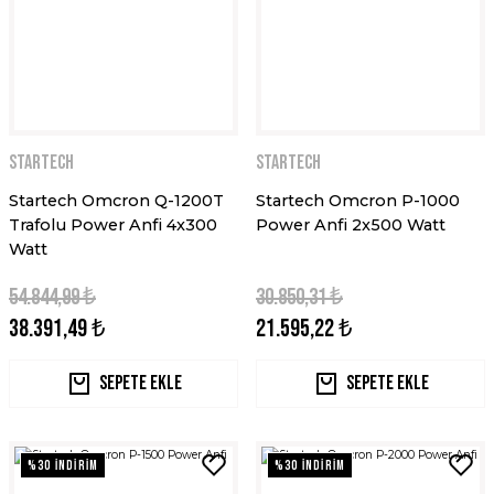
STARTECH
STARTECH
Startech Omcron Q-1200T
Startech Omcron P-1000
Trafolu Power Anfi 4x300
Power Anfi 2x500 Watt
Watt
54.844,99 ₺
30.850,31 ₺
38.391,49 ₺
21.595,22 ₺
Sepete Ekle
Sepete Ekle
%30 İNDİRİM
%30 İNDİRİM