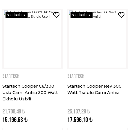
%30 İNDİRİM
%30 İNDİRİM
STARTECH
STARTECH
Startech Cooper C6/300
Startech Cooper Rev 300
Usb Cami Anfisi 300 Watt
Watt Trafolu Cami Anfisi
Ekholu Usb'li
21.709,48 ₺
25.137,29 ₺
15.196,63 ₺
17.596,10 ₺