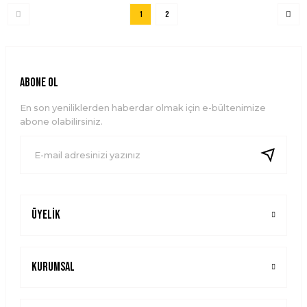
1
2
ABONE OL
En son yeniliklerden haberdar olmak için e-bültenimize
abone olabilirsiniz.
Üyelik
Kurumsal