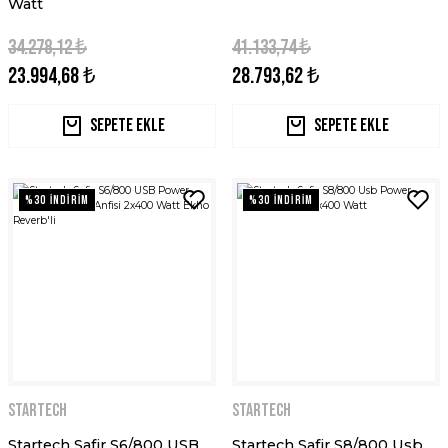
Watt
34.278,12 ₺
41.133,74 ₺
23.994,68 ₺
28.793,62 ₺
Sepete Ekle
Sepete Ekle
%30 İNDİRİM
%30 İNDİRİM
STARTECH
STARTECH
Startech Safir S6/800 USB
Startech Safir S8/800 Usb