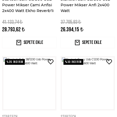
Power Mikser Cami Anfisi
Power Mikser Anfi 2x400
2x400 Watt Ekho Reverb'li
Watt
41.133,74 ₺
37.705,93 ₺
28.793,62 ₺
26.394,15 ₺
Sepete Ekle
Sepete Ekle
%35 İNDİRİM
%30 İNDİRİM
STARTECH
STARTECH