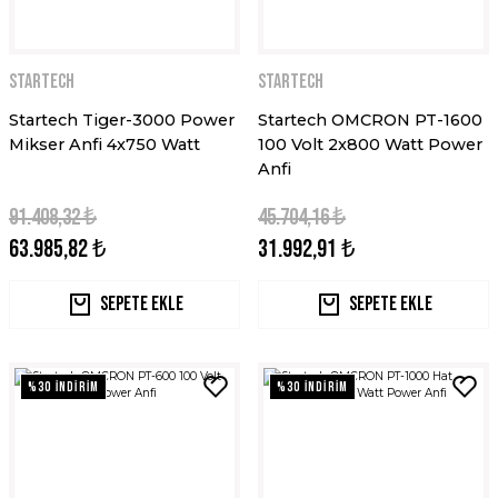
STARTECH
STARTECH
Startech Tiger-3000 Power
Startech OMCRON PT-1600
Mikser Anfi 4x750 Watt
100 Volt 2x800 Watt Power
Anfi
91.408,32 ₺
45.704,16 ₺
63.985,82 ₺
31.992,91 ₺
Sepete Ekle
Sepete Ekle
%30 İNDİRİM
%30 İNDİRİM