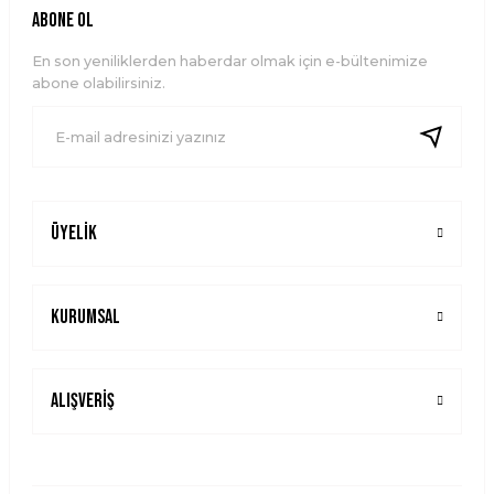
ABONE OL
En son yeniliklerden haberdar olmak için e-bültenimize
abone olabilirsiniz.
Üyelik
Kurumsal
Alışveriş