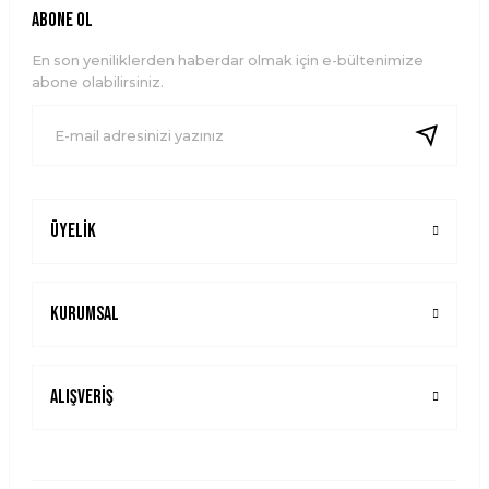
ABONE OL
En son yeniliklerden haberdar olmak için e-bültenimize
abone olabilirsiniz.
Üyelik
Kurumsal
Alışveriş