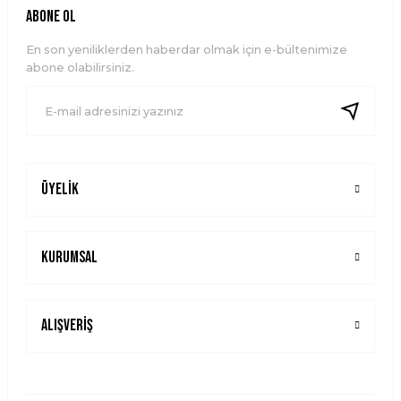
ABONE OL
En son yeniliklerden haberdar olmak için e-bültenimize
abone olabilirsiniz.
Üyelik
Kurumsal
Alışveriş