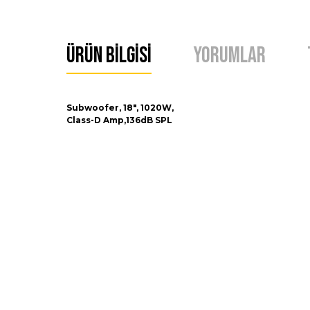
Ürün Bilgisi
Yorumlar
Subwoofer, 18", 1020W,
Class-D Amp,136dB SPL
Bu ürünün fiyat bilgisi, resim, ürün açıklamalarında ve 
Görüş ve önerileriniz için teşekkür ederiz.
Yamaha dxs18 mkii
Ürün resmi kalitesiz, bozuk veya görüntülenemiyor.
Ürün açıklamasında eksik bilgiler bulunuyor.
Yamaha dxs18 mkii fiyat neden yazmıyor abi
Ürün bilgilerinde hatalar bulunuyor.
ABDÜSSAMED YİĞİT | 29/03/2026
Ürün fiyatı diğer sitelerden daha pahalı.
Bu ürüne benzer farklı alternatifler olmalı.
Yorum Yaz