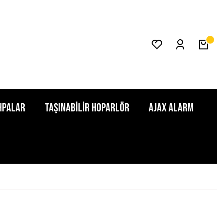
HPALAR
TAŞINABİLİR HOPARLÖR
AJAX ALARM