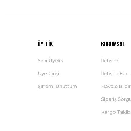
Üyelik
Kurumsal
Yeni Üyelik
İletişim
Üye Girişi
İletişim For
Şifremi Unuttum
Havale Bild
Sipariş Sorg
Kargo Takib