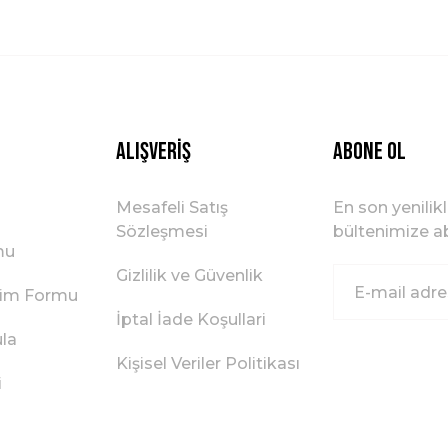
Gönder
Alışveriş
ABONE OL
Mesafeli Satış
En son yenilik
Sözleşmesi
bültenimize ab
mu
Gizlilik ve Güvenlik
irim Formu
İptal İade Koşullari
ula
Kişisel Veriler Politikası
i