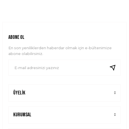
Bu ürünün fiyat bilgisi, resim, ürün açıklamalarında ve diğer
konularda yetersiz gördüğünüz noktaları öneri formunu
kullanarak tarafımıza iletebilirsiniz.
Görüş ve önerileriniz için teşekkür ederiz.
Ürün resmi kalitesiz, bozuk veya görüntülenemiyor.
ABONE OL
Ürün açıklamasında eksik bilgiler bulunuyor.
En son yeniliklerden haberdar olmak için e-bültenimize
Ürün bilgilerinde hatalar bulunuyor.
abone olabilirsiniz.
Ürün fiyatı diğer sitelerden daha pahalı.
Bu ürüne benzer farklı alternatifler olmalı.
Üyelik
Gönder
Kurumsal