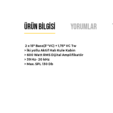
Ürün Bilgisi
Yorumlar
2 x 15" Bass(3''VC) + 1,75" VC Tw
> İki yollu Aktif Halı Kule Kabin
> 600 Watt RMS Dijital Amplifikatör
> 39 Hz- 20 kHz
> Max. SPL 130 Db
Bu ürünün fiyat bilgisi, resim, ürün açıklamalarında ve 
Görüş ve önerileriniz için teşekkür ederiz.
Ürün resmi kalitesiz, bozuk veya görüntülenemiyor.
Ürün açıklamasında eksik bilgiler bulunuyor.