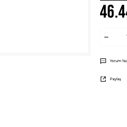
46.4
Yorum Ya
Paylaş