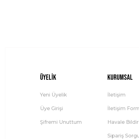
Ürün bilgilerinde hatalar bulunuyor.
Ürün fiyatı diğer sitelerden daha pahalı.
Bu ürüne benzer farklı alternatifler olmalı.
Üyelik
Kurumsal
Yeni Üyelik
İletişim
Üye Girişi
İletişim For
Şifremi Unuttum
Havale Bild
Sipariş Sorg