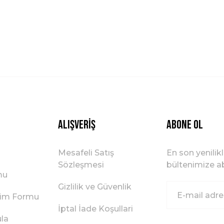
Gönder
Alışveriş
ABONE OL
Mesafeli Satış
En son yenilik
Sözleşmesi
bültenimize ab
mu
Gizlilik ve Güvenlik
irim Formu
İptal İade Koşullari
ula