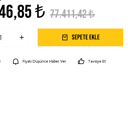
46,85 ₺
77.411,42 ₺
Sepete Ekle
z
Fiyatı Düşünce Haber Ver
Tavsiye Et