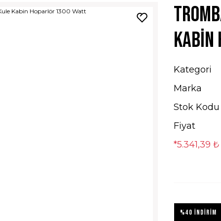
Tromba
Kabin
Kategori
Marka
Stok Kodu
Fiyat
*5.341,39 ₺
%40 İNDİRİM