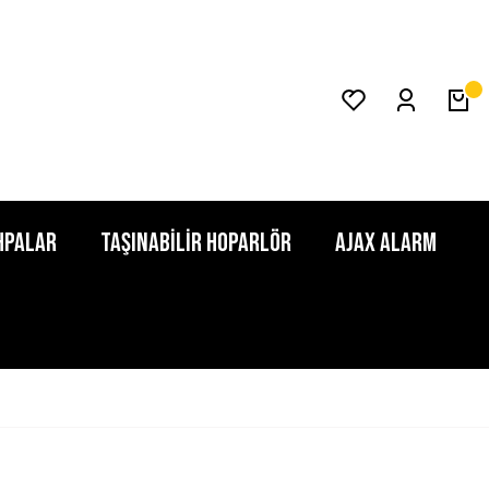
HPALAR
TAŞINABİLİR HOPARLÖR
AJAX ALARM