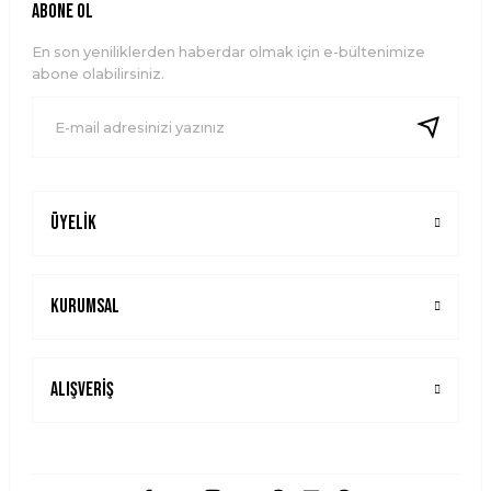
Ürün resmi kalitesiz, bozuk veya görüntülenemiyor.
ABONE OL
Ürün açıklamasında eksik bilgiler bulunuyor.
En son yeniliklerden haberdar olmak için e-bültenimize
Ürün bilgilerinde hatalar bulunuyor.
abone olabilirsiniz.
Ürün fiyatı diğer sitelerden daha pahalı.
Bu ürüne benzer farklı alternatifler olmalı.
Üyelik
Gönder
Kurumsal
Alışveriş