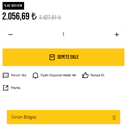
%40 İNDİRİM
2.056,69 ₺
3.427,81 ₺
Sepete Ekle
Yorum Yaz
Fiyatı Düşünce Haber Ver
Tavsiye Et
Paylaş
Ürün Bilgisi