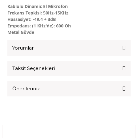
Kablolu Dinamic El Mikrofon
Frekans Tepkisi: 50Hz-15KHz
Hassasiyet: -49.4 + 3dB
Empedans: (1 KHz'de): 600 Oh
Metal Gövde
Yorumlar
Taksit Seçenekleri
Bu ürüne ilk yorumu siz yapın!
Önerileriniz
Yorum Yaz
Bu ürünün fiyat bilgisi, resim, ürün açıklamalarında ve diğer
konularda yetersiz gördüğünüz noktaları öneri formunu
kullanarak tarafımıza iletebilirsiniz.
Görüş ve önerileriniz için teşekkür ederiz.