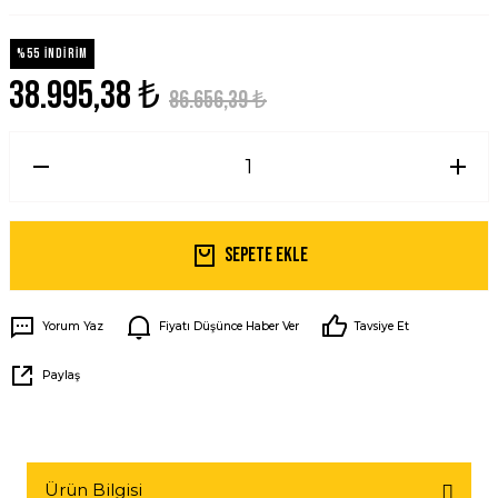
%55 İNDİRİM
38.995,38 ₺
86.656,39 ₺
Sepete Ekle
Yorum Yaz
Fiyatı Düşünce Haber Ver
Tavsiye Et
Paylaş
Ürün Bilgisi