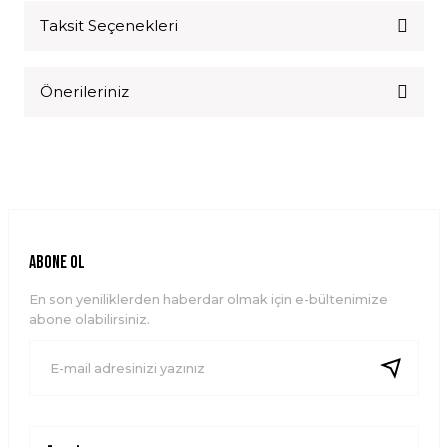
Taksit Seçenekleri
Bu ürüne ilk yorumu siz yapın!
Önerileriniz
Yorum Yaz
Bu ürünün fiyat bilgisi, resim, ürün açıklamalarında ve diğer
konularda yetersiz gördüğünüz noktaları öneri formunu
kullanarak tarafımıza iletebilirsiniz.
Görüş ve önerileriniz için teşekkür ederiz.
Ürün resmi kalitesiz, bozuk veya görüntülenemiyor.
ABONE OL
Ürün açıklamasında eksik bilgiler bulunuyor.
En son yeniliklerden haberdar olmak için e-bültenimize
Ürün bilgilerinde hatalar bulunuyor.
abone olabilirsiniz.
Ürün fiyatı diğer sitelerden daha pahalı.
Bu ürüne benzer farklı alternatifler olmalı.