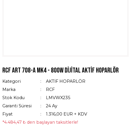
RCF ART 708-A MK4 - 800W Dijital Aktif Hoparlör
Kategori
AKTİF HOPARLÖR
Marka
RCF
Stok Kodu
LMVWX235
Garanti Süresi
24 Ay
Fiyat
1.316,00 EUR + KDV
*4.484,47 ₺ den başlayan taksitlerle!