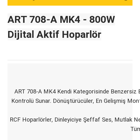
ART 708-A MK4 - 800W
Dijital Aktif Hoparlör
ART 708-A MK4 Kendi Kategorisinde Benzersiz Bir
Kontrolü Sunar. Dönüştürücüler, En Gelişmiş Monta
RCF Hoparlörler, Dinleyiciye Şeffaf Ses, Mutlak Ne
Tüm