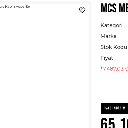
Mcs Me
Kategori
Marka
Stok Kodu
Fiyat
*7.487,03 
%40 İNDİRİM
65.1