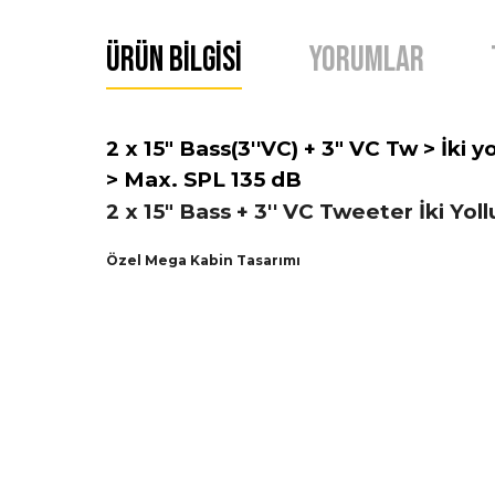
Ürün Bilgisi
Yorumlar
2 x 15" Bass(3''VC) + 3" VC Tw > İk
> Max. SPL 135 dB
2 x 15" Bass + 3'' VC Tweeter İki Yol
Özel Mega Kabin Tasarımı
Bu ürünün fiyat bilgisi, resim, ürün açıklamalarında ve 
Görüş ve önerileriniz için teşekkür ederiz.
Ürün resmi kalitesiz, bozuk veya görüntülenemiyor.
Ürün açıklamasında eksik bilgiler bulunuyor.
Ürün bilgilerinde hatalar bulunuyor.