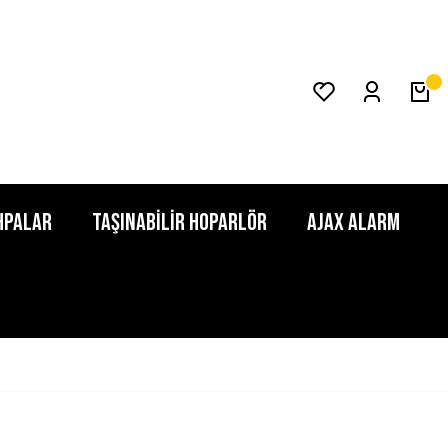
HPALAR
TAŞINABİLİR HOPARLÖR
AJAX ALARM