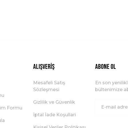
Gönder
Alışveriş
ABONE OL
Mesafeli Satış
En son yenilik
Sözleşmesi
bültenimize ab
mu
Gizlilik ve Güvenlik
irim Formu
İptal İade Koşullari
ula
Kişisel Veriler Politikası