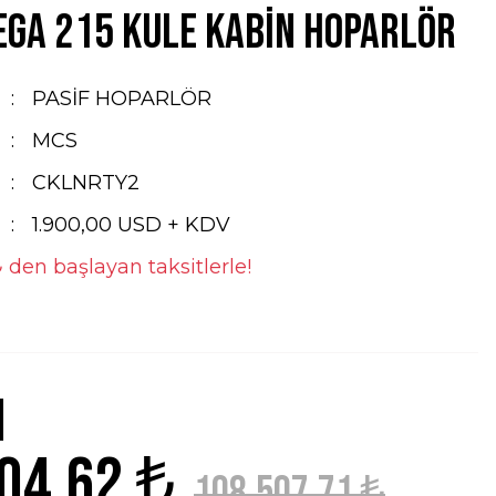
ga 215 Kule Kabin Hoparlör
PASİF HOPARLÖR
MCS
CKLNRTY2
1.900,00 USD + KDV
₺ den başlayan taksitlerle!
04,62 ₺
108.507,71 ₺