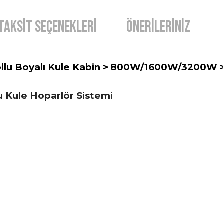
Taksit Seçenekleri
Önerileriniz
i yollu Boyalı Kule Kabin > 800W/1600W/3200W 
lu Kule Hoparlör Sistemi
diğer konularda yetersiz gördüğünüz noktaları öneri formunu kullanarak t
Bu ürüne ilk yorumu siz yapın!
Yorum Yaz