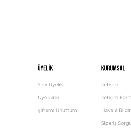
Ürün fiyatı diğer sitelerden daha pahalı.
Bu ürüne benzer farklı alternatifler olmalı.
Üyelik
Kurumsal
Yeni Üyelik
İletişim
Üye Girişi
İletişim For
Şifremi Unuttum
Havale Bild
Sipariş Sorg