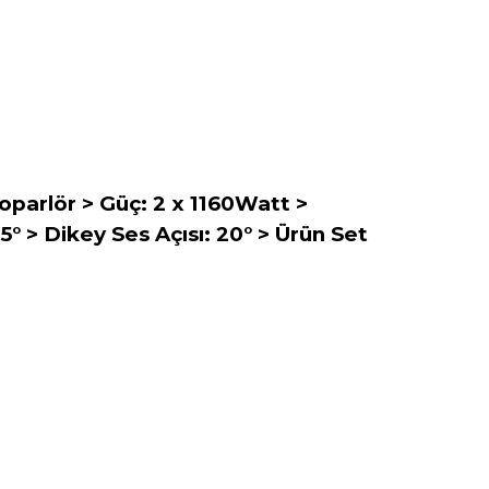
Hoparlör > Güç: 2 x 1160Watt >
° > Dikey Ses Açısı: 20° > Ürün Set
arafımıza iletebilirsiniz.