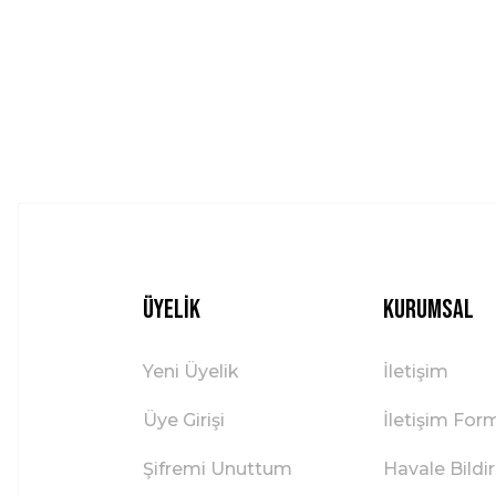
Ürün açıklamasında eksik bilgiler bulunuyor.
Ürün bilgilerinde hatalar bulunuyor.
Ürün fiyatı diğer sitelerden daha pahalı.
Bu ürüne benzer farklı alternatifler olmalı.
Üyelik
Kurumsal
Yeni Üyelik
İletişim
Üye Girişi
İletişim For
Şifremi Unuttum
Havale Bild