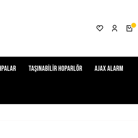
HPALAR
TAŞINABİLİR HOPARLÖR
AJAX ALARM