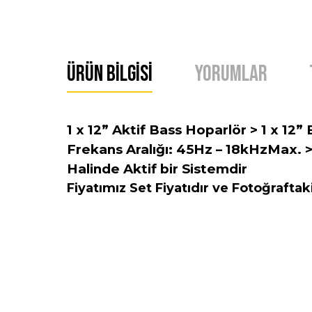
Ürün Bilgisi
Yorumlar
1 x 12” Aktif Bass Hoparlör > 1 x 12
Frekans Aralığı: 45Hz – 18kHzMax. > 
Halinde Aktif bir Sistemdir
Fiyatımız Set Fiyatıdır ve Fotoğraftaki
Bu ürünün fiyat bilgisi, resim, ürün açıklamalarında ve 
Görüş ve önerileriniz için teşekkür ederiz.
Ürün resmi kalitesiz, bozuk veya görüntülenemiyor.