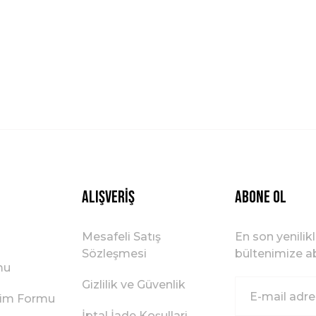
Yorum Yaz
Gönder
Alışveriş
ABONE OL
Mesafeli Satış
En son yenilik
Sözleşmesi
bültenimize ab
mu
Gizlilik ve Güvenlik
irim Formu
İptal İade Koşullari