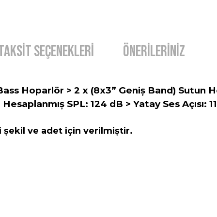
Taksit Seçenekleri
Önerileriniz
” Bass Hoparlör > 2 x (8x3” Geniș Band) Sutun 
Hesaplanmıș SPL: 124 dB > Yatay Ses Açısı: 115
 șekil ve adet için verilmiștir.
diğer konularda yetersiz gördüğünüz noktaları öneri formunu kullanarak t
Bu ürüne ilk yorumu siz yapın!