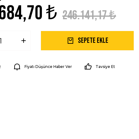
684,70 ₺
246.141,17 ₺
Sepete Ekle
z
Fiyatı Düşünce Haber Ver
Tavsiye Et