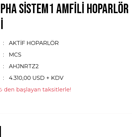
pha SİSTEM1 Amfili Hoparlör
i
AKTİF HOPARLÖR
MCS
AHJNRTZ2
4.310,00 USD + KDV
₺ den başlayan taksitlerle!