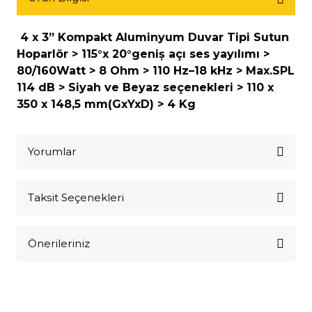
4 x 3” Kompakt Aluminyum Duvar Tipi Sutun
Hoparlör > 115°x 20°geniș açı ses yayılımı >
80/160Watt > 8 Ohm > 110 Hz–18 kHz > Max.SPL
114 dB > Siyah ve Beyaz seçenekleri > 110 x
350 x 148,5 mm(GxYxD) > 4 Kg
Yorumlar
Taksit Seçenekleri
Bu ürüne ilk yorumu siz yapın!
Önerileriniz
Yorum Yaz
Bu ürünün fiyat bilgisi, resim, ürün açıklamalarında ve diğer
konularda yetersiz gördüğünüz noktaları öneri formunu
kullanarak tarafımıza iletebilirsiniz.