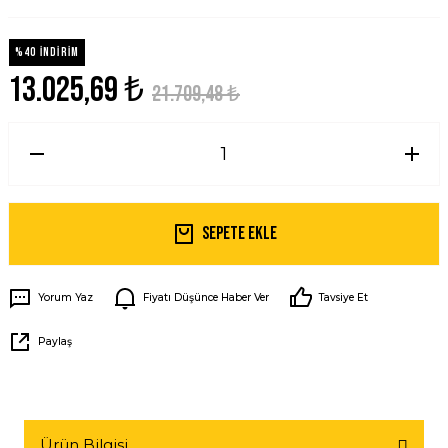
%40 İNDİRİM
13.025,69 ₺
21.709,48 ₺
Sepete Ekle
Yorum Yaz
Fiyatı Düşünce Haber Ver
Tavsiye Et
Paylaş
Ürün Bilgisi