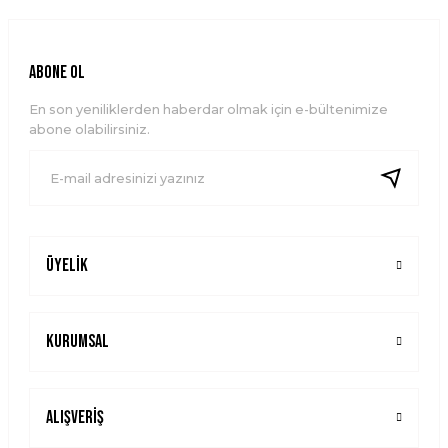
Görüş ve önerileriniz için teşekkür ederiz.
Ürün resmi kalitesiz, bozuk veya görüntülenemiyor.
ABONE OL
Ürün açıklamasında eksik bilgiler bulunuyor.
En son yeniliklerden haberdar olmak için e-bültenimize
Ürün bilgilerinde hatalar bulunuyor.
abone olabilirsiniz.
Ürün fiyatı diğer sitelerden daha pahalı.
Bu ürüne benzer farklı alternatifler olmalı.
Üyelik
Gönder
Kurumsal
Alışveriş