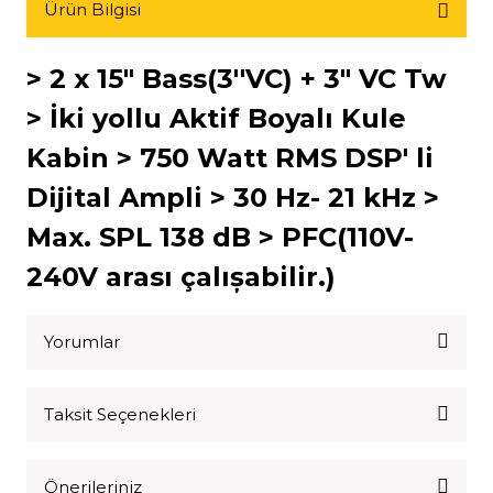
Ürün Bilgisi
> 2 x 15" Bass(3''VC) + 3" VC Tw
> İki yollu Aktif Boyalı Kule
Kabin > 750 Watt RMS DSP' li
Dijital Ampli > 30 Hz- 21 kHz >
Max. SPL 138 dB > PFC(110V-
240V arası çalıșabilir.)
Yorumlar
Taksit Seçenekleri
Bu ürüne ilk yorumu siz yapın!
Önerileriniz