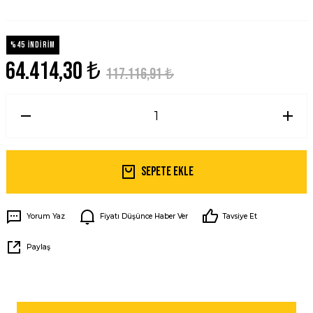
%45 İNDİRİM
64.414,30 ₺
117.116,91 ₺
Sepete Ekle
Yorum Yaz
Fiyatı Düşünce Haber Ver
Tavsiye Et
Paylaş