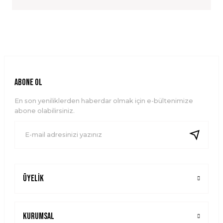
Yorum Yaz
Bu ürünün fiyat bilgisi, resim, ürün açıklamalarında ve diğer
konularda yetersiz gördüğünüz noktaları öneri formunu
kullanarak tarafımıza iletebilirsiniz.
Görüş ve önerileriniz için teşekkür ederiz.
Ürün resmi kalitesiz, bozuk veya görüntülenemiyor.
ABONE OL
Ürün açıklamasında eksik bilgiler bulunuyor.
En son yeniliklerden haberdar olmak için e-bültenimize
Ürün bilgilerinde hatalar bulunuyor.
abone olabilirsiniz.
Ürün fiyatı diğer sitelerden daha pahalı.
Bu ürüne benzer farklı alternatifler olmalı.
Üyelik
Gönder
Kurumsal