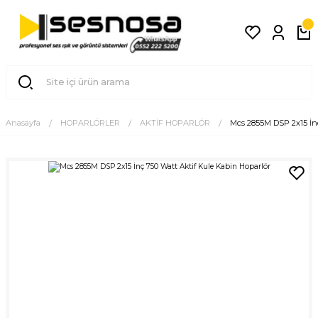
Anasayfa
HOPARLÖRLER
AKTİF HOPARLÖR
Mcs 2855M DSP 2x15 İnç