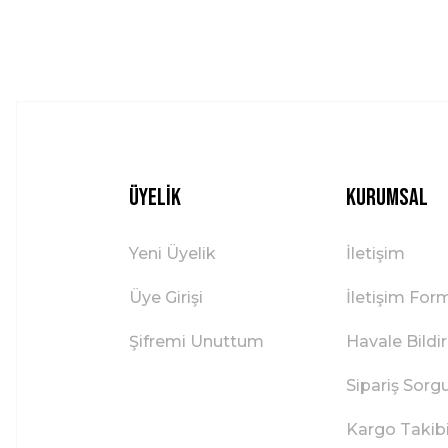
Bu ürüne benzer farklı alternatifler olmalı.
Üyelik
Kurumsal
Yeni Üyelik
İletişim
Üye Girişi
İletişim For
Şifremi Unuttum
Havale Bild
Sipariş Sorg
Kargo Takib