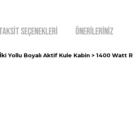
Taksit Seçenekleri
Önerileriniz
 İki Yollu Boyalı Aktif Kule Kabin > 1400 Watt R
diğer konularda yetersiz gördüğünüz noktaları öneri formunu kullanarak t
Bu ürüne ilk yorumu siz yapın!
Yorum Yaz