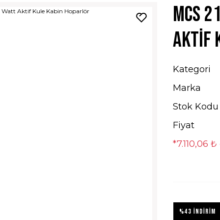
Mcs 21
Aktif 
Kategori
Marka
Stok Kodu
Fiyat
*7.110,06 ₺
%43 İNDİRİM