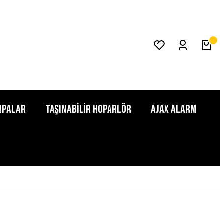
HPALAR
TAŞINABİLİR HOPARLÖR
AJAX ALARM