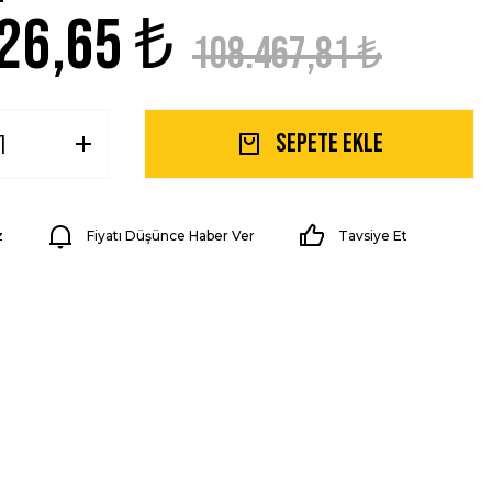
26,65 ₺
108.467,81 ₺
Sepete Ekle
z
Fiyatı Düşünce Haber Ver
Tavsiye Et