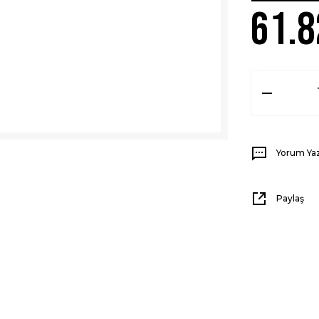
61.8
Yorum Ya
Paylaş