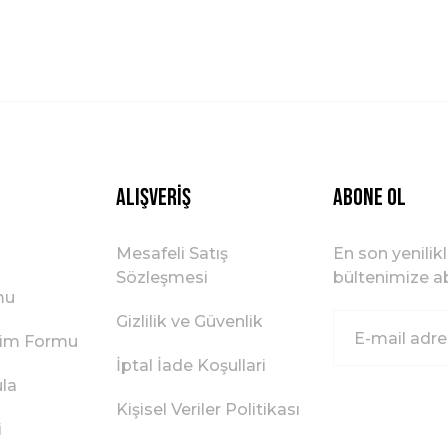
Gönder
Alışveriş
ABONE OL
Mesafeli Satış
En son yenilik
Sözleşmesi
bültenimize ab
mu
Gizlilik ve Güvenlik
irim Formu
İptal İade Koşullari
ula
Kişisel Veriler Politikası
i