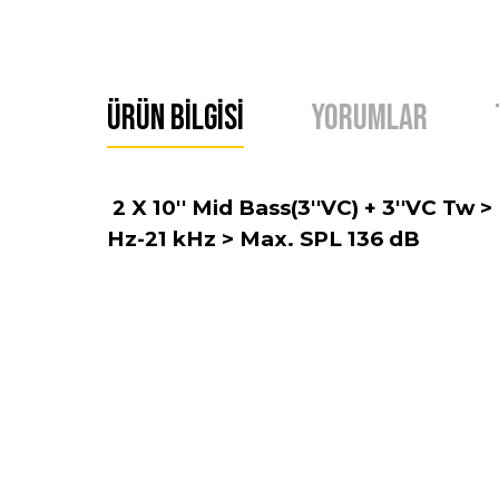
Ürün Bilgisi
Yorumlar
2 X 10'' Mid Bass(3''VC) + 3''VC Tw >
Hz-21 kHz > Max. SPL 136 dB
Bu ürünün fiyat bilgisi, resim, ürün açıklamalarında ve 
Görüş ve önerileriniz için teşekkür ederiz.
Ürün resmi kalitesiz, bozuk veya görüntülenemiyor.
Ürün açıklamasında eksik bilgiler bulunuyor.
Ürün bilgilerinde hatalar bulunuyor.
Ürün fiyatı diğer sitelerden daha pahalı.