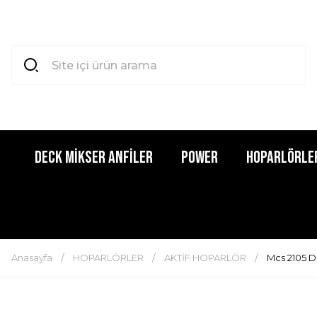
DECK MİKSER ANFİLER
POWER
HOPARLÖRLE
Anasayfa
HOPARLÖRLER
AKTİF HOPARLÖR
Mcs 2105 D