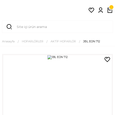
Anasayfa
HOPARLÖRLER
AKTİF HOPARLÖR
JBL EON 712