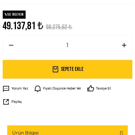
%50 İNDİRİM
49.137,81 ₺
98.275,62 ₺
Sepete Ekle
Yorum Yaz
Fiyatı Düşünce Haber Ver
Tavsiye Et
Paylaş
Ürün Bilgisi