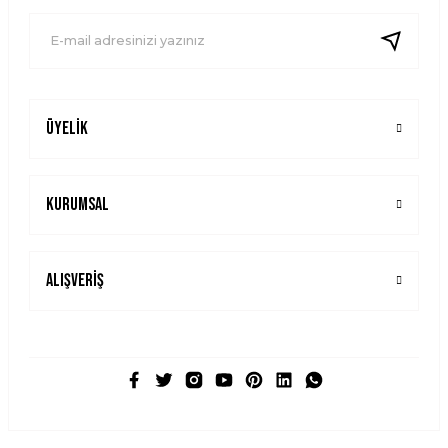
Ürün fiyatı diğer sitelerden daha pahalı.
Bu ürüne benzer farklı alternatifler olmalı.
Üyelik
Gönder
Kurumsal
Alışveriş