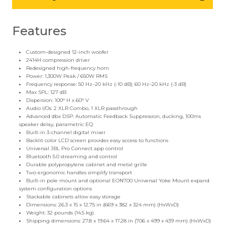
Features
Custom-designed 12-inch woofer
2414H compression driver
Redesigned high-frequency horn
Power: 1,300W Peak / 650W RMS
Frequency response: 50 Hz–20 kHz (-10 dB); 60 Hz–20 kHz (-3 dB)
Max SPL: 127 dB
Dispersion: 100° H x 60° V
Audio I/Os: 2 XLR Combo, 1 XLR passthrough
Advanced dbx DSP: Automatic Feedback Suppression, ducking, 100ms
speaker delay, parametric EQ
Built-in 3-channel digital mixer
Backlit color LCD screen provides easy access to functions
Universal JBL Pro Connect app control
Bluetooth 5.0 streaming and control
Durable polypropylene cabinet and metal grille
Two ergonomic handles simplify transport
Built-in pole mount and optional EON700 Universal Yoke Mount expand
system configuration options
Stackable cabinets allow easy storage
Dimensions: 26.3 x 15 x 12.75 in (669 x 382 x 324 mm) (HxWxD)
Weight: 32 pounds (14.5 kg)
Shipping dimensions: 27.8 x 19.64 x 17.28 in (706 x 499 x 439 mm) (HxWxD)