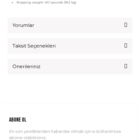
Shipping weight: 40.1 pounds (18.2 kg)
Yorumlar
Taksit Seçenekleri
Bu ürüne ilk yorumu siz yapın!
Önerileriniz
Yorum Yaz
Bu ürünün fiyat bilgisi, resim, ürün açıklamalarında ve diğer
konularda yetersiz gördüğünüz noktaları öneri formunu
kullanarak tarafımıza iletebilirsiniz.
Görüş ve önerileriniz için teşekkür ederiz.
Ürün resmi kalitesiz, bozuk veya görüntülenemiyor.
ABONE OL
Ürün açıklamasında eksik bilgiler bulunuyor.
En son yeniliklerden haberdar olmak için e-bültenimize
Ürün bilgilerinde hatalar bulunuyor.
abone olabilirsiniz.