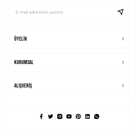
Ürün fiyatı diğer sitelerden daha pahalı.
Bu ürüne benzer farklı alternatifler olmalı.
Üyelik
Gönder
Kurumsal
Alışveriş