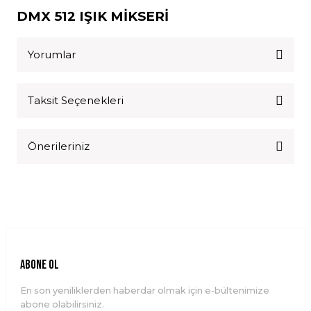
DMX 512 IŞIK MİKSERİ
Yorumlar
Taksit Seçenekleri
Bu ürüne ilk yorumu siz yapın!
Önerileriniz
Yorum Yaz
Bu ürünün fiyat bilgisi, resim, ürün açıklamalarında ve diğer
konularda yetersiz gördüğünüz noktaları öneri formunu
kullanarak tarafımıza iletebilirsiniz.
Görüş ve önerileriniz için teşekkür ederiz.
Ürün resmi kalitesiz, bozuk veya görüntülenemiyor.
ABONE OL
Ürün açıklamasında eksik bilgiler bulunuyor.
En son yeniliklerden haberdar olmak için e-bültenimize
Ürün bilgilerinde hatalar bulunuyor.
abone olabilirsiniz.