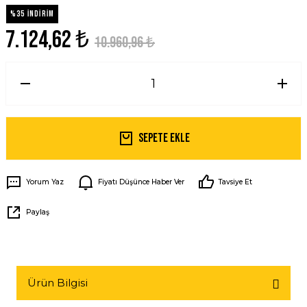
%35 İNDİRİM
7.124,62 ₺
10.960,96 ₺
Sepete Ekle
Yorum Yaz
Fiyatı Düşünce Haber Ver
Tavsiye Et
Paylaş
Ürün Bilgisi