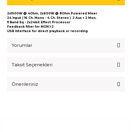
2x1000W @ 4Ohm, 2x600W @ 8Ohm Powered Mixer
24 Input ( 16 Ch. Mono - 4 Ch. Stereo ) 2 Aux + 2 Mon.
11 Band Eq - 2x24bit Effect Processor
Feedback filter for MON 1-2
USB Interface for direct playback or recording
Yorumlar
Taksit Seçenekleri
Bu ürüne ilk yorumu siz yapın!
Önerileriniz
Yorum Yaz
Bu ürünün fiyat bilgisi, resim, ürün açıklamalarında ve diğer
konularda yetersiz gördüğünüz noktaları öneri formunu
kullanarak tarafımıza iletebilirsiniz.
Görüş ve önerileriniz için teşekkür ederiz.
Ürün resmi kalitesiz, bozuk veya görüntülenemiyor.