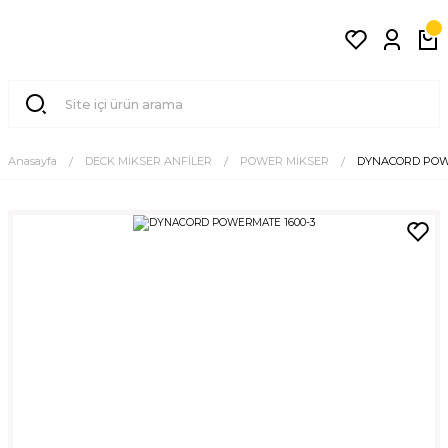
Anasayfa
DECK MİKSER ANFİLER
POWER MİKSER
DYNACORD POW