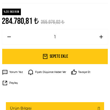
%20 İNDİRİM
284.780,81 ₺
355.976,02 ₺
Sepete Ekle
Yorum Yaz
Fiyatı Düşünce Haber Ver
Tavsiye Et
Paylaş
Ürün Bilgisi