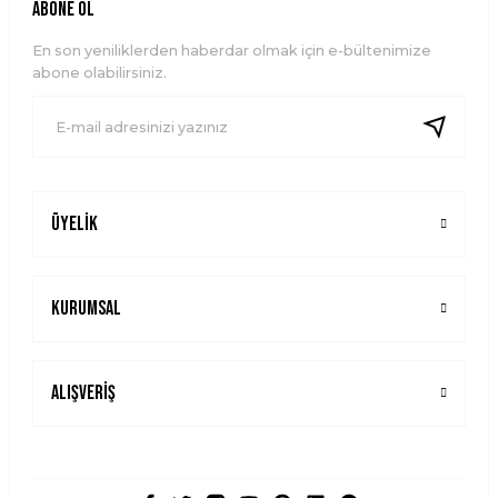
ABONE OL
Ürün açıklamasında eksik bilgiler bulunuyor.
En son yeniliklerden haberdar olmak için e-bültenimize
Ürün bilgilerinde hatalar bulunuyor.
abone olabilirsiniz.
Ürün fiyatı diğer sitelerden daha pahalı.
Bu ürüne benzer farklı alternatifler olmalı.
Üyelik
Gönder
Kurumsal
Alışveriş