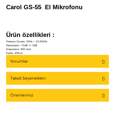
​Carol GS-55 El Mikrofonu
Ürün özellikleri :
Frekans Cevabı: 50Hz ~ 15,000Hz
Hassasiyet: -72dB +/- 3dB
Empedans: 600 ohm
Kablo: 450cm
Yorumlar
Taksit Seçenekleri
Bu ürüne ilk yorumu siz yapın!
Önerileriniz
Yorum Yaz
Bu ürünün fiyat bilgisi, resim, ürün açıklamalarında ve diğer
konularda yetersiz gördüğünüz noktaları öneri formunu