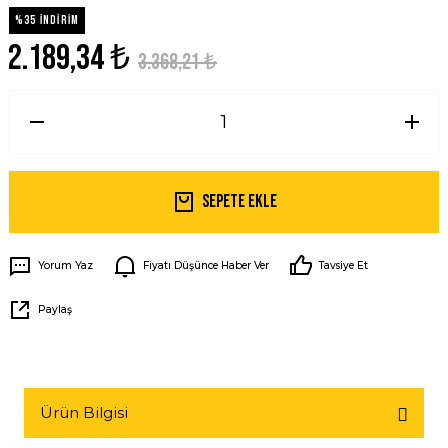
%35 İNDİRİM
2.189,34 ₺
3.368,21 ₺
Sepete Ekle
Yorum Yaz
Fiyatı Düşünce Haber Ver
Tavsiye Et
Paylaş
Ürün Bilgisi