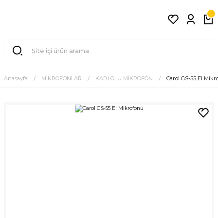
Anasayfa
MİKROFONLAR
KABLOLU MİKROFON
​Carol GS-55 El Mik