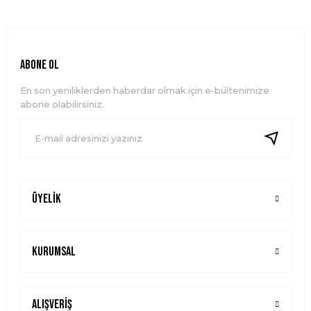
kullanarak tarafımıza iletebilirsiniz.
Görüş ve önerileriniz için teşekkür ederiz.
Ürün resmi kalitesiz, bozuk veya görüntülenemiyor.
ABONE OL
Ürün açıklamasında eksik bilgiler bulunuyor.
En son yeniliklerden haberdar olmak için e-bültenimize
Ürün bilgilerinde hatalar bulunuyor.
abone olabilirsiniz.
Ürün fiyatı diğer sitelerden daha pahalı.
Bu ürüne benzer farklı alternatifler olmalı.
Üyelik
Gönder
Kurumsal
Alışveriş